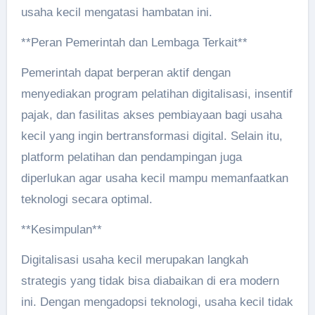
usaha kecil mengatasi hambatan ini.
**Peran Pemerintah dan Lembaga Terkait**
Pemerintah dapat berperan aktif dengan
menyediakan program pelatihan digitalisasi, insentif
pajak, dan fasilitas akses pembiayaan bagi usaha
kecil yang ingin bertransformasi digital. Selain itu,
platform pelatihan dan pendampingan juga
diperlukan agar usaha kecil mampu memanfaatkan
teknologi secara optimal.
**Kesimpulan**
Digitalisasi usaha kecil merupakan langkah
strategis yang tidak bisa diabaikan di era modern
ini. Dengan mengadopsi teknologi, usaha kecil tidak