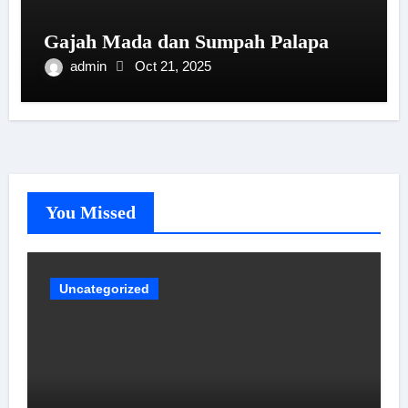
Gajah Mada dan Sumpah Palapa
admin
Oct 21, 2025
You Missed
Uncategorized