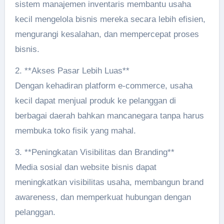
sistem manajemen inventaris membantu usaha
kecil mengelola bisnis mereka secara lebih efisien,
mengurangi kesalahan, dan mempercepat proses
bisnis.
2. **Akses Pasar Lebih Luas**
Dengan kehadiran platform e-commerce, usaha
kecil dapat menjual produk ke pelanggan di
berbagai daerah bahkan mancanegara tanpa harus
membuka toko fisik yang mahal.
3. **Peningkatan Visibilitas dan Branding**
Media sosial dan website bisnis dapat
meningkatkan visibilitas usaha, membangun brand
awareness, dan memperkuat hubungan dengan
pelanggan.