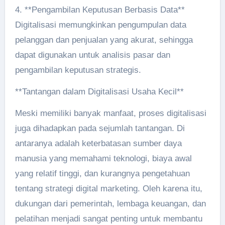
4. **Pengambilan Keputusan Berbasis Data**
Digitalisasi memungkinkan pengumpulan data
pelanggan dan penjualan yang akurat, sehingga
dapat digunakan untuk analisis pasar dan
pengambilan keputusan strategis.
**Tantangan dalam Digitalisasi Usaha Kecil**
Meski memiliki banyak manfaat, proses digitalisasi
juga dihadapkan pada sejumlah tantangan. Di
antaranya adalah keterbatasan sumber daya
manusia yang memahami teknologi, biaya awal
yang relatif tinggi, dan kurangnya pengetahuan
tentang strategi digital marketing. Oleh karena itu,
dukungan dari pemerintah, lembaga keuangan, dan
pelatihan menjadi sangat penting untuk membantu